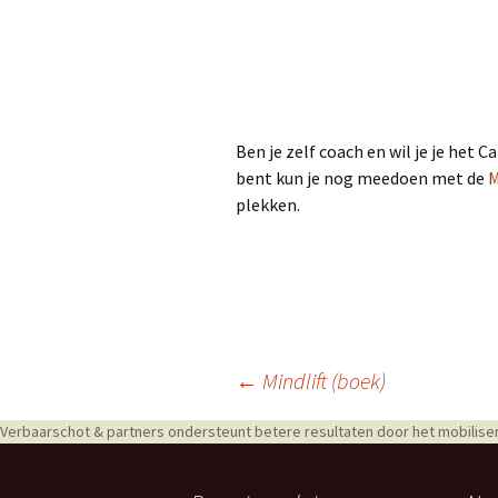
Ben je zelf coach en wil je je het C
bent kun je nog meedoen met de
M
plekken.
Berichtnavigatie
←
Mindlift (boek)
Verbaarschot & partners ondersteunt betere resultaten door het mobiliser