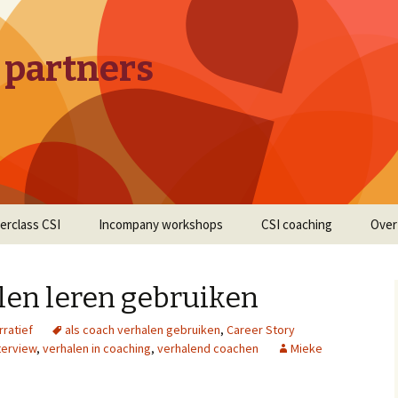
 partners
erclass CSI
Incompany workshops
CSI coaching
Over
len leren gebruiken
rratief
als coach verhalen gebruiken
,
Career Story
terview
,
verhalen in coaching
,
verhalend coachen
Mieke