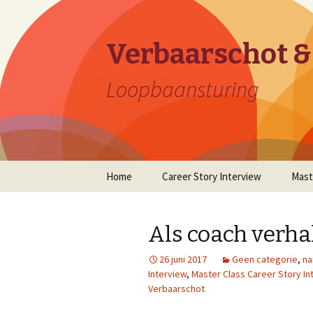
Verbaarschot &
Loopbaansturing
Naar
Home
Career Story Interview
Mast
de
inhoud
springen
Als coach verha
26 juni 2017
Geen categorie
,
na
Interview
,
Master Class Career Story In
Verbaarschot