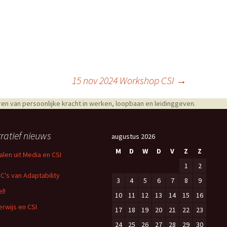
15 nov 2024 Workshop CSI
→
en van persoonlijke kracht in werken, loopbaan en leidinggeven.
ratief nieuws
augustus 2026
M
D
W
D
V
Z
Z
alen uit Media en CSI
1
2
 C’s van Adaptability
3
4
5
6
7
8
9
l!
10
11
12
13
14
15
16
rwijs en CSI
17
18
19
20
21
22
23
24
25
26
27
28
29
30