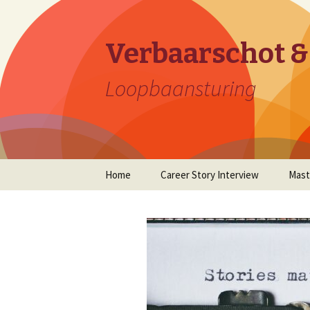
Verbaarschot &
Loopbaansturing
Naar
Home
Career Story Interview
Mast
de
inhoud
springen