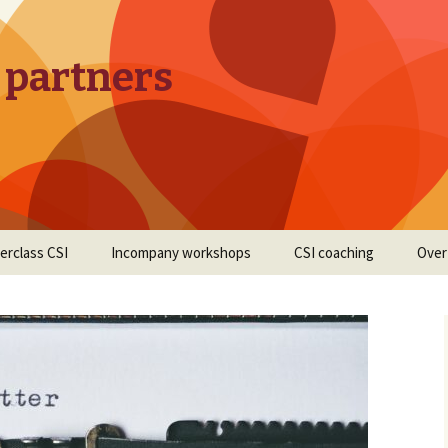
 partners
erclass CSI
Incompany workshops
CSI coaching
Over