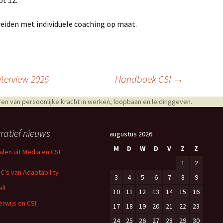
ot 12.
reiden met individuele coaching op maat.
nterview 2026
Handboek CSI
→
en van persoonlijke kracht in werken, loopbaan en leidinggeven.
ratief nieuws
augustus 2026
M
D
W
D
V
Z
Z
alen uit Media en CSI
1
2
 C’s van Adaptability
3
4
5
6
7
8
9
l!
10
11
12
13
14
15
16
rwijs en CSI
17
18
19
20
21
22
23
24
25
26
27
28
29
30