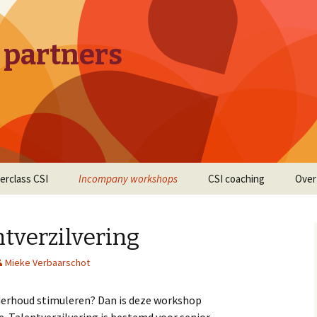
 partners
erclass CSI
Incompany workshops
CSI coaching
Over
tverzilvering
Mieke Verbaarschot
derhoud stimuleren? Dan is deze workshop