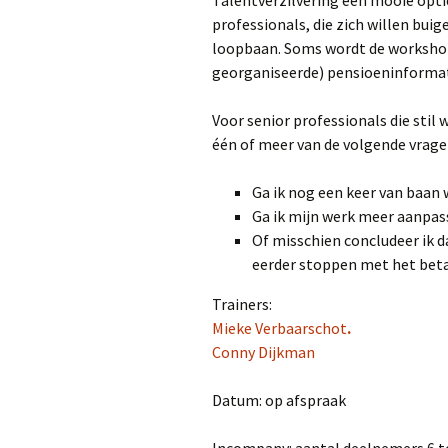
Talentverzilvering een mooie optie
professionals, die zich willen bui
loopbaan. Soms wordt de workshop
georganiseerde) pensioeninforma
Voor senior professionals die stil 
één of meer van de volgende vrage
Ga ik nog een keer van baan 
Ga ik mijn werk meer aanpas
Of misschien concludeer ik da
eerder stoppen met het beta
Trainers:
Mieke Verbaarschot
.
Conny Dijkman
Datum: op afspraak