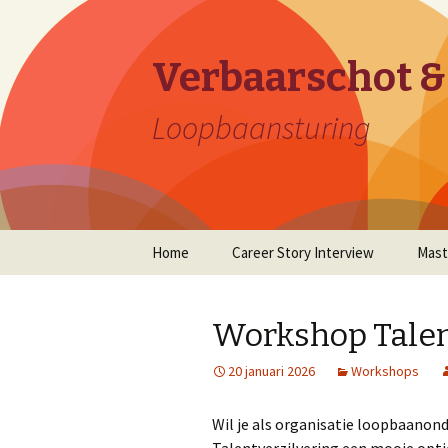
Verbaarschot &
Loopbaansturing
Naar
Home
Career Story Interview
Mast
de
inhoud
springen
Workshop Talen
20 januari 2026
Workshops
Wil je als organisatie loopbaanon