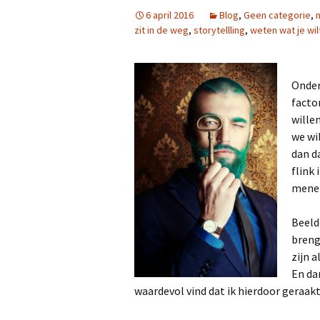
6 april 2016
Blog
,
Geen categorie
,
n
zit in de weg
,
storytellling
,
weten wat je wil
Onder
facto
wille
we wi
dan d
flink 
menen
Beeld
brenge
zijn 
En da
waardevol vind dat ik hierdoor geraak