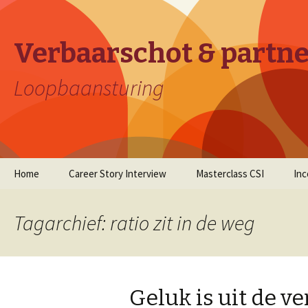
Verbaarschot & partn
Loopbaansturing
Naar
Home
Career Story Interview
Masterclass CSI
In
de
inhoud
springen
Tagarchief: ratio zit in de weg
Geluk is uit de v