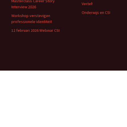
Masterclass Career Story
Vertel!
Interview 2026
Onderwijs en CSI
Workshop verstevigen
professionele identiteit
12 februari 2026 Webinar CSI