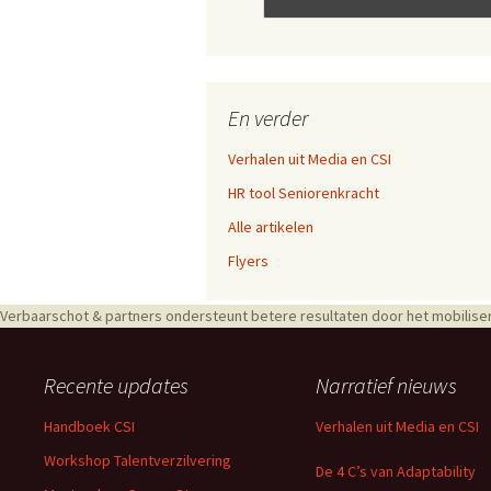
En verder
Verhalen uit Media en CSI
HR tool Seniorenkracht
Alle artikelen
Flyers
Verbaarschot & partners ondersteunt betere resultaten door het mobiliser
Recente updates
Narratief nieuws
Handboek CSI
Verhalen uit Media en CSI
Workshop Talentverzilvering
De 4 C’s van Adaptability