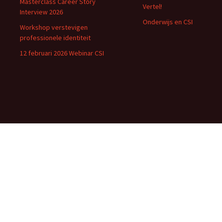
Masterclass Career Story
Vertel!
Interview 2026
Onderwijs en CSI
Workshop verstevigen
professionele identiteit
12 februari 2026 Webinar CSI