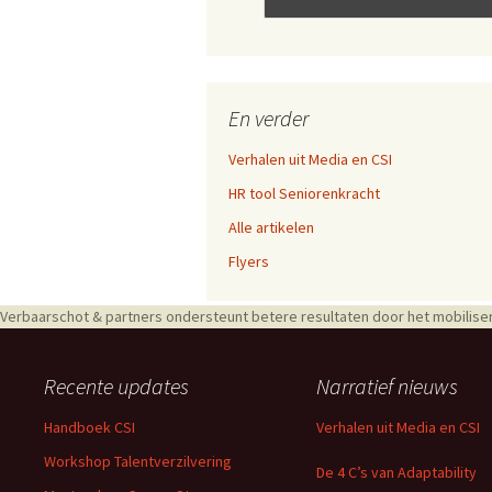
En verder
Verhalen uit Media en CSI
HR tool Seniorenkracht
Alle artikelen
Flyers
Verbaarschot & partners ondersteunt betere resultaten door het mobiliser
Recente updates
Narratief nieuws
Handboek CSI
Verhalen uit Media en CSI
Workshop Talentverzilvering
De 4 C’s van Adaptability