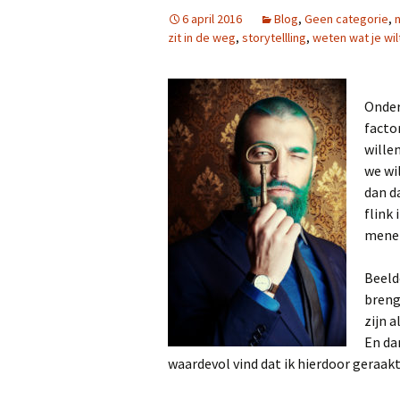
6 april 2016
Blog
,
Geen categorie
,
n
zit in de weg
,
storytellling
,
weten wat je wil
Onder
facto
wille
we wi
dan d
flink 
menen
Beeld
brenge
zijn 
En da
waardevol vind dat ik hierdoor geraak