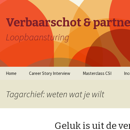
Verbaarschot & partn
Loopbaansturing
Naar
Home
Career Story Interview
Masterclass CSI
In
de
inhoud
springen
Tagarchief: weten wat je wilt
Geluk is uit de v