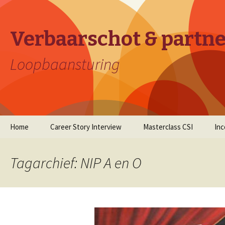
Verbaarschot & partn
Loopbaansturing
Naar
Home
Career Story Interview
Masterclass CSI
In
de
inhoud
springen
Tagarchief: NIP A en O