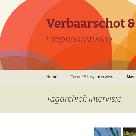
Verbaarschot &
Loopbaansturing
Naar
Home
Career Story Interview
Mast
de
inhoud
springen
Tagarchief: intervisie