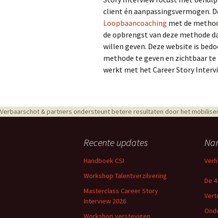
client én aanpassingsvermogen. 
Loopbaancoaching
met de methode
de opbrengst van deze methode d
willen geven. Deze website is bed
methode te geven en zichtbaar te m
werkt met het Career Story Interv
Verbaarschot & partners ondersteunt betere resultaten door het mobiliser
Recente updates
Nar
Handboek CSI
Verh
Workshop Talentverzilvering
De 4
Masterclass Career Story
Verte
Interview 2026
Onde
Workshop verstevigen