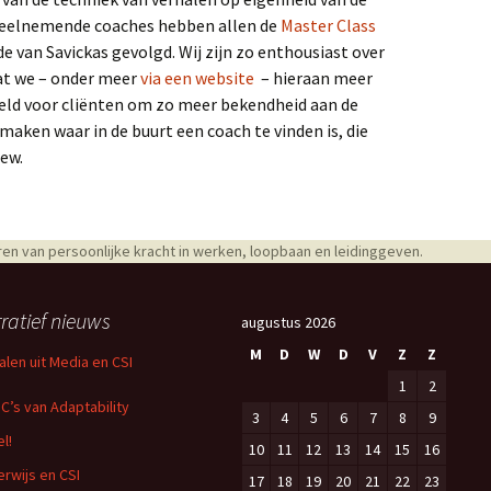
Deelnemende coaches hebben allen de
Master Class
 van Savickas gevolgd. Wij zijn zo enthousiast over
at we – onder meer
via een website
– hieraan meer
oeld voor cliënten om zo meer bekendheid aan de
aken waar in de buurt een coach te vinden is, die
iew.
en van persoonlijke kracht in werken, loopbaan en leidinggeven.
ratief nieuws
augustus 2026
M
D
W
D
V
Z
Z
alen uit Media en CSI
1
2
 C’s van Adaptability
3
4
5
6
7
8
9
l!
10
11
12
13
14
15
16
rwijs en CSI
17
18
19
20
21
22
23