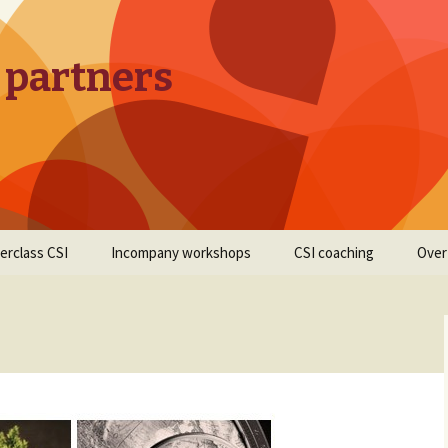
 partners
erclass CSI
Incompany workshops
CSI coaching
Over