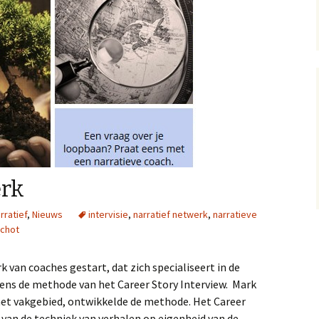
erk
rratief
,
Nieuws
intervisie
,
narratief netwerk
,
narratieve
schot
 van coaches gestart, dat zich specialiseert in de
ens de methode van het Career Story Interview. Mark
 het vakgebied, ontwikkelde de methode. Het Career
 van de techniek van verhalen op eigenheid van de