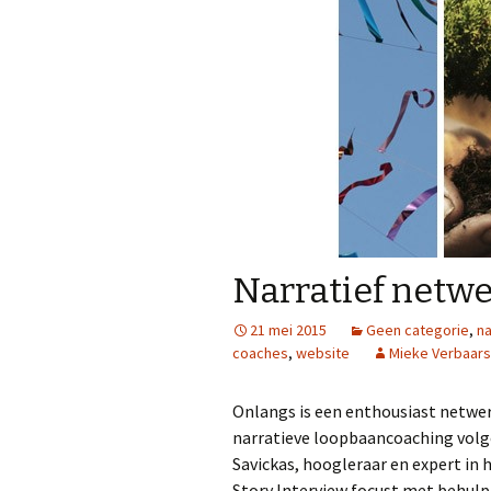
Narratief netw
21 mei 2015
Geen categorie
,
na
coaches
,
website
Mieke Verbaar
Onlangs is een enthousiast netwerk
narratieve loopbaancoaching volg
Savickas, hoogleraar en expert in
Story Interview focust met behulp