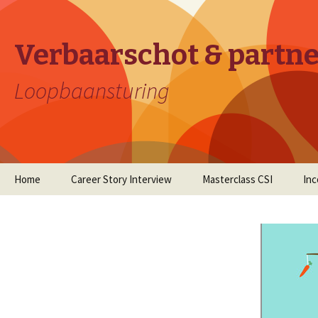
Verbaarschot & partn
Loopbaansturing
Naar
Home
Career Story Interview
Masterclass CSI
In
de
inhoud
springen