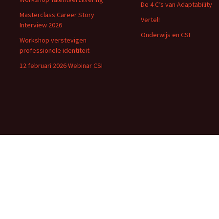
De 4 C’s van Adaptability
Masterclass Career Story
Vertel!
Interview 2026
Onderwijs en CSI
Workshop verstevigen
professionele identiteit
12 februari 2026 Webinar CSI