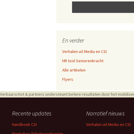
En verder
Verhalen uit Media en CSI
HR tool Seniorenkracht
Alle artikelen
Flyers
Verbaarschot & partners ondersteunt betere resultaten door het mobiliser
Recente updates
Narratief nieuws
Handboek CSI
Verhalen uit Media en CSI
Workshop Talentverzilvering