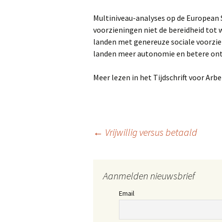
Multiniveau-analyses op de European S
voorzieningen niet de bereidheid to
landen met genereuze sociale voorzien
landen meer autonomie en betere on
Meer lezen in het Tijdschrift voor Arb
Berichtnavigatie
←
Vrijwillig versus betaald
Aanmelden nieuwsbrief
Email