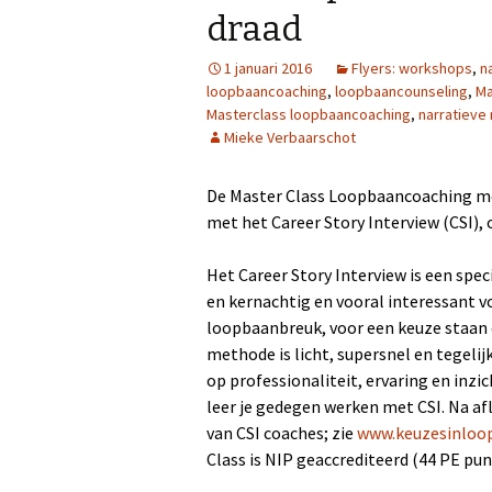
draad
1 januari 2016
Flyers: workshops
,
n
loopbaancoaching
,
loopbaancounseling
,
Ma
Masterclass loopbaancoaching
,
narratieve
Mieke Verbaarschot
De Master Class Loopbaancoaching me
met het Career Story Interview (CSI),
Het Career Story Interview is een spec
en kernachtig en vooral interessant 
loopbaanbreuk, voor een keuze staan o
methode is licht, supersnel en tegelij
op professionaliteit, ervaring en inzich
leer je gedegen werken met CSI. Na af
van CSI coaches; zie
www.keuzesinloo
Class is NIP geaccrediteerd (44 PE p