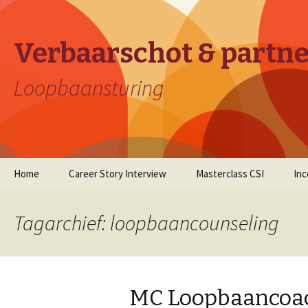
Verbaarschot & partn
Loopbaansturing
Naar
Home
Career Story Interview
Masterclass CSI
In
de
inhoud
springen
Tagarchief: loopbaancounseling
MC Loopbaancoac