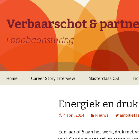
Verbaarschot & partn
Loopbaansturing
Naar
Home
Career Story Interview
Masterclass CSI
In
de
inhoud
springen
Energiek en druk
4 april 2014
Nieuws
ambitiefa
Een jaar of 5 aan het werk, druk met v