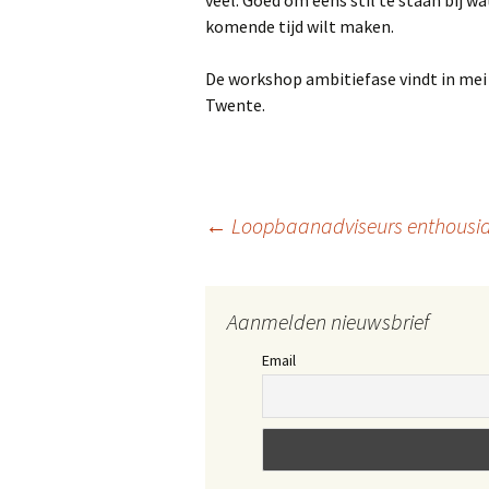
veel. Goed om eens stil te staan bij wa
komende tijd wilt maken.
De workshop ambitiefase vindt in mei
Twente.
Berichtnavigatie
←
Loopbaanadviseurs enthousia
Aanmelden nieuwsbrief
Email