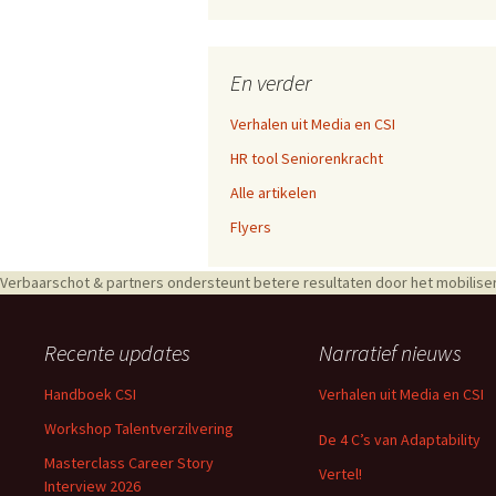
En verder
Verhalen uit Media en CSI
HR tool Seniorenkracht
Alle artikelen
Flyers
Verbaarschot & partners ondersteunt betere resultaten door het mobiliser
Recente updates
Narratief nieuws
Handboek CSI
Verhalen uit Media en CSI
Workshop Talentverzilvering
De 4 C’s van Adaptability
Masterclass Career Story
Vertel!
Interview 2026