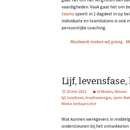
vaardigheden. Vaak gaat het om be
teams
speelt in 1 dagdeel in op b
individuele en teambalans is ook m
persoonlijke coaching.
Maatwerk maken wij graag. Ma
Lijf, levensfase
20 mei 2015
Artikelen
,
Nieuws
lijf
,
loopbaan
,
loopbaanregie
,
open dia
Mieke Verbaarschot
Wat kunnen werkgevers in middel
ondersteunen bij het ontwikkelen 