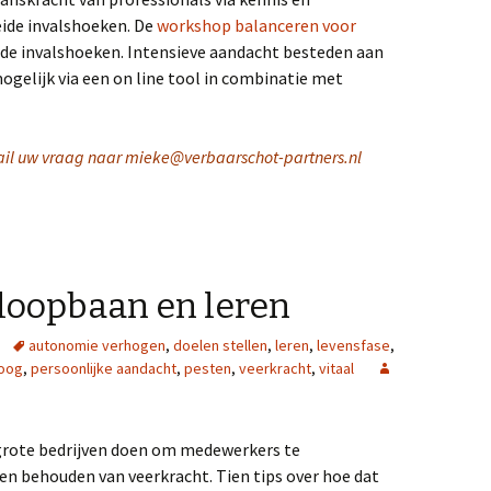
ide invalshoeken. De
workshop balanceren voor
eide invalshoeken. Intensieve aandacht besteden aan
ogelijk via een on line tool in combinatie met
il uw vraag naar mieke@verbaarschot-partners.nl
, loopbaan en leren
autonomie verhogen
,
doelen stellen
,
leren
,
levensfase
,
loog
,
persoonlijke aandacht
,
pesten
,
veerkracht
,
vitaal
grote bedrijven doen om medewerkers te
en behouden van veerkracht. Tien tips over hoe dat