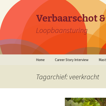
Verbaarschot &
Loopbaansturing
Naar
Home
Career Story Interview
Mast
de
inhoud
springen
Tagarchief: veerkracht