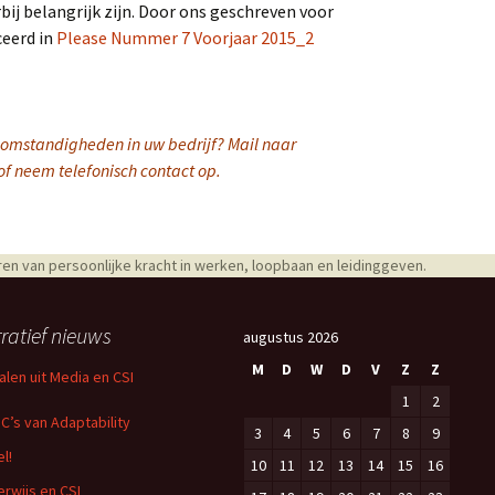
bij belangrijk zijn. Door ons geschreven voor
ceerd in
Please Nummer 7 Voorjaar 2015_2
omstandigheden in uw bedrijf? Mail naar
f neem telefonisch contact op.
en van persoonlijke kracht in werken, loopbaan en leidinggeven.
ratief nieuws
augustus 2026
M
D
W
D
V
Z
Z
alen uit Media en CSI
1
2
 C’s van Adaptability
3
4
5
6
7
8
9
l!
10
11
12
13
14
15
16
rwijs en CSI