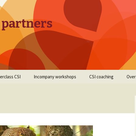
 partners
erclass CSI
Incompany workshops
CSI coaching
Over