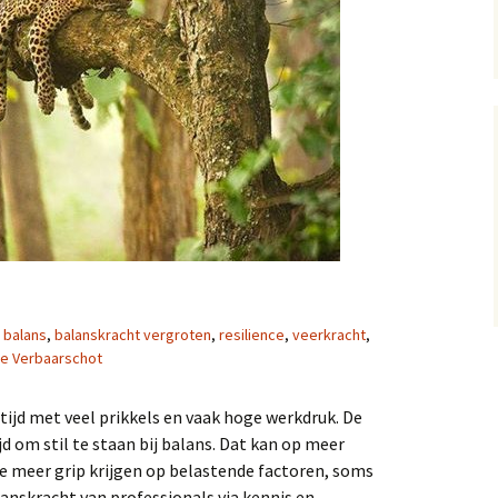
balans
,
balanskracht vergroten
,
resilience
,
veerkracht
,
e Verbaarschot
 tijd met veel prikkels en vaak hoge werkdruk. De
ijd om stil te staan bij balans. Dat kan op meer
e meer grip krijgen op belastende factoren, soms
anskracht van professionals via kennis en