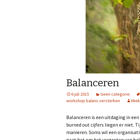
Balanceren
6 juli 2015
Geen categorie
workshop balans versterken
Miek
Balanceren is een uitdaging in een
burned out cijfers liegen er niet. T
manieren. Soms wil een organisati
gaat het om het vergroten van bal