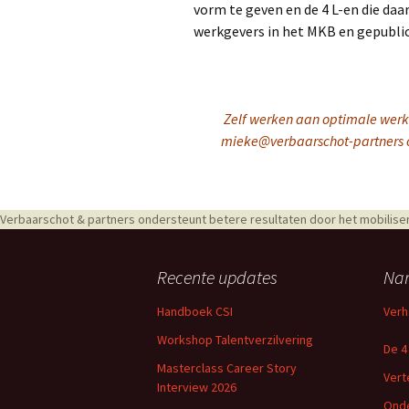
vorm te geven en de 4 L-en die daar
werkgevers in het MKB en gepubli
Zelf werken aan optimale werk
mieke@verbaarschot-partners o
Verbaarschot & partners ondersteunt betere resultaten door het mobiliser
Recente updates
Nar
Handboek CSI
Verh
Workshop Talentverzilvering
De 4
Masterclass Career Story
Verte
Interview 2026
Onde